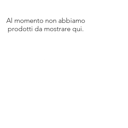
Al momento non abbiamo
prodotti da mostrare qui.
Iscriviti alla nostra Newsletter
Iscriviti
Labriò Gioielli © 2026
enginereed by pinksocial.it