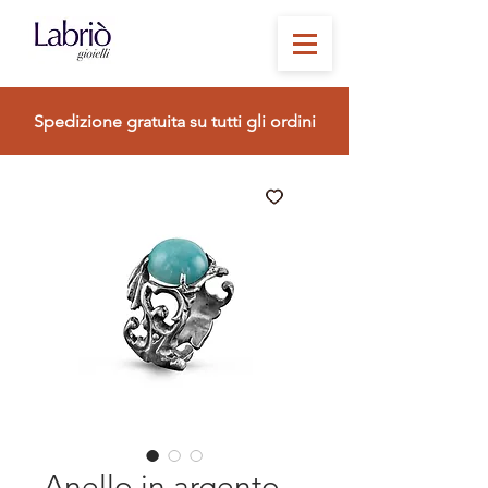
Spedizione gratuita su tutti gli ordini
Anello in argento