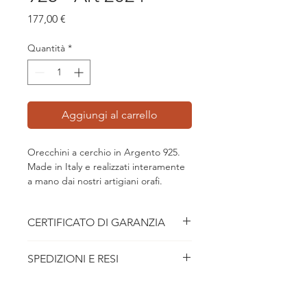
Prezzo
177,00 €
Quantità
*
Aggiungi al carrello
Orecchini a cerchio in Argento 925.
Made in Italy e realizzati interamente
a mano dai nostri artigiani orafi.
Orecchini in argento 925
CERTIFICATO DI GARANZIA
Lunghezza orecchino: 3 cm
Il gioiello, realizzato e controllato dalla
SPEDIZIONI E RESI
Labriò, è garantito contro tutti i difetti
di fabbricazione per una durata
Consegna gratuita in tutta Italia in 3-
illimitata, nei termini a seguito
5 giorni lavorativi.
riportati. Qualsiasi difetto di