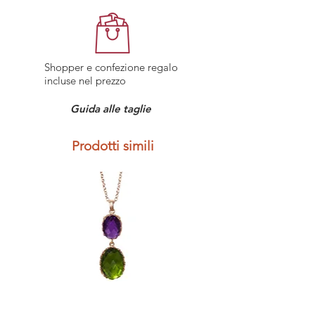
Politica resi: È possibile rendere il tuo
fabbricazione debitamente accertato
acquisto entro 7 giorni lavorativi dal
dal nostro Servizio Tecnico
ricevimento dell’ordine contattando
sarà riparato gratuitamente dalla
il Servizio Clienti.
Maggiori dettagli sui
Labriò. Sono esclusi dalla garanzia: i
resi.
Shopper e confezione regalo
difetti derivati da incidenti (urti,
incluse nel prezzo
schiacciamenti), alterazioni, riparazioni
o modifiche non eseguite da Labriò e
Guida alle taglie
la normale usura e invecchiamento.
Prodotti simili