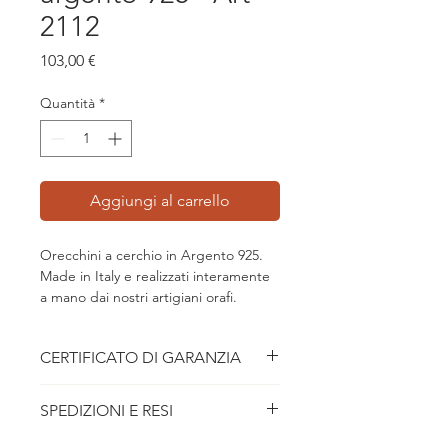
2112
Prezzo
103,00 €
Quantità
*
Aggiungi al carrello
Orecchini a cerchio in Argento 925.
Made in Italy e realizzati interamente
a mano dai nostri artigiani orafi.
Orecchini in argento 925
CERTIFICATO DI GARANZIA
Diametro orecchino: 2,5 cm
Il gioiello, realizzato e controllato dalla
SPEDIZIONI E RESI
Labriò, è garantito contro tutti i difetti
di fabbricazione per una durata
Consegna gratuita in tutta Italia in 3-