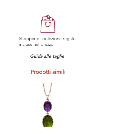
illimitata, nei termini a seguito
5 giorni lavorativi.
riportati. Qualsiasi difetto di
Politica resi: È possibile rendere il tuo
fabbricazione debitamente accertato
acquisto entro 7 giorni lavorativi dal
dal nostro Servizio Tecnico
ricevimento dell’ordine contattando
sarà riparato gratuitamente dalla
il Servizio Clienti. Maggiori dettagli sui
Labriò. Sono esclusi dalla garanzia: i
resi.
Shopper e confezione regalo
difetti derivati da incidenti (urti,
incluse nel prezzo
schiacciamenti), alterazioni, riparazioni
o modifiche non eseguite da Labriò e
Guida alle taglie
la normale usura e invecchiamento.
Prodotti simili