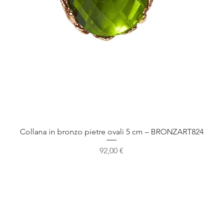
Vista rapida
Collana in bronzo pietre ovali 5 cm – BRONZART824
Prezzo
92,00 €